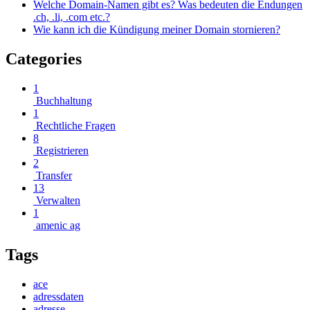
Welche Domain-Namen gibt es? Was bedeuten die Endungen
.ch, .li, .com etc.?
Wie kann ich die Kündigung meiner Domain stornieren?
Categories
1
Buchhaltung
1
Rechtliche Fragen
8
Registrieren
2
Transfer
13
Verwalten
1
amenic ag
Tags
ace
adressdaten
adresse