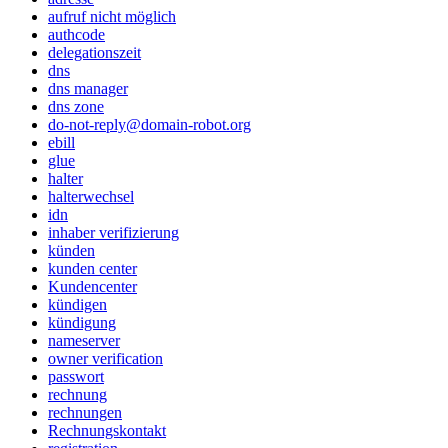
aufruf nicht möglich
authcode
delegationszeit
dns
dns manager
dns zone
do-not-reply@domain-robot.org
ebill
glue
halter
halterwechsel
idn
inhaber verifizierung
künden
kunden center
Kundencenter
kündigen
kündigung
nameserver
owner verification
passwort
rechnung
rechnungen
Rechnungskontakt