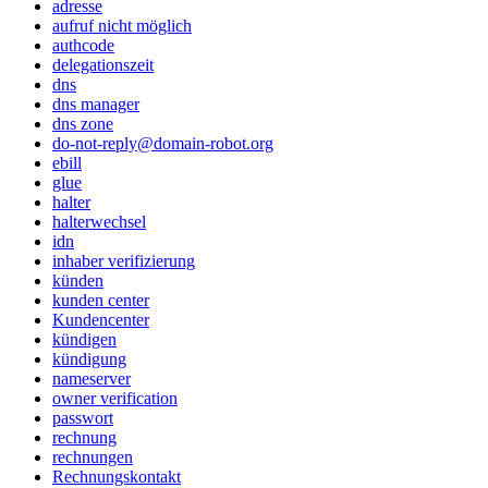
adresse
aufruf nicht möglich
authcode
delegationszeit
dns
dns manager
dns zone
do-not-reply@domain-robot.org
ebill
glue
halter
halterwechsel
idn
inhaber verifizierung
künden
kunden center
Kundencenter
kündigen
kündigung
nameserver
owner verification
passwort
rechnung
rechnungen
Rechnungskontakt