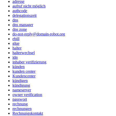
adresse
aufruf nicht möglich
authcode
delegationszeit
dns
dns manager
dns zone
do-not-reply@domain-robot.org
ebill
glue
halter
halterwechsel
idn
inhaber verifizierung
künden
kunden center
Kundencenter
kündigen
kündigung
nameserver
owner verification
passwort
rechnung
rechnungen
Rechnungskontakt