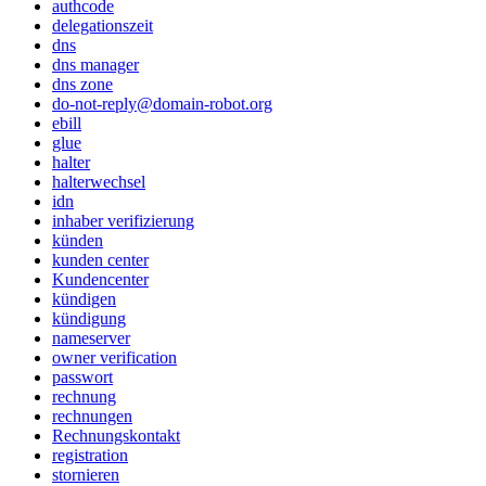
authcode
delegationszeit
dns
dns manager
dns zone
do-not-reply@domain-robot.org
ebill
glue
halter
halterwechsel
idn
inhaber verifizierung
künden
kunden center
Kundencenter
kündigen
kündigung
nameserver
owner verification
passwort
rechnung
rechnungen
Rechnungskontakt
registration
stornieren